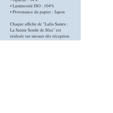
• Luminosité ISO : 104%
• Provenance du papier : Japon
Chaque affiche de "Lalla Samra : 
La Sainte Soufie de Sfax" est 
réalisée sur mesure dès réception 
de votre commande, illustrant 
notre engagement envers la 
qualité et la durabilité. En 
choisissant ce mode de 
production, vous contribuez à 
réduire les excédents et à 
favoriser une consommation 
responsable.